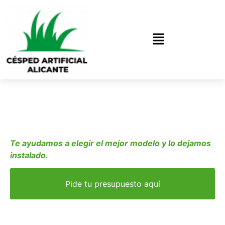
Césped Artificial en
Alicante
¿Quieres transformar tu
jardín pero no sabes qué
césped elegir?
Te ayudamos a elegir el mejor modelo y lo dejamos
instalado.
Pide tu presupuesto aquí
Creamos espacios verdes perfectos y sin
mantenimiento. Desde la terraza de tu piso hasta el