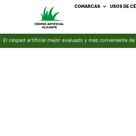
COMARCAS
USOS DE CÉ
El césped artificial mejor evaluado y más conveniente de
Césped Artificial
¿Quieres transformar 
qué césped elegir?