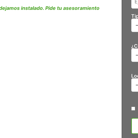
 dejamos instalado. Pide tu asesoramiento
Ti
ntenimiento. Desde la terraza de tu piso hasta el
to y te asesoramos sin compromiso.
¿C
riales de última generación diseñados para el
cción UV total (no pierde el color) y drenaje
Lo
l premium
tenimiento
s tu mejor opción en la provincia de Alicante.