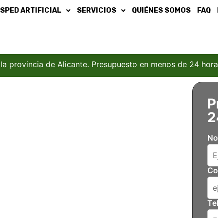
SPED ARTIFICIAL
SERVICIOS
QUIÉNES SOMOS
FAQ
 la provincia de Alicante. Presupuesto en menos de 24 hora
P
2
No
Co
 en Alicante
tu jardín pero no sabes
Te