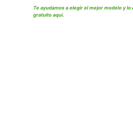
Te ayudamos a elegir el mejor modelo y lo
gratuito aquí.
Creamos espacios verdes perfectos y sin ma
jardín de tus sueños. Cuéntanos tu proyec
Especialistas en la Costa Blanca
: Mate
clima de Alicante.
Máxima durabilidad
: Césped con prote
superior para las lluvias torrenciales.
Instalación rápida con
acabado natura
Ahorro de agua
inmediato y bajo man
Césped artificial para empresas
: Somo