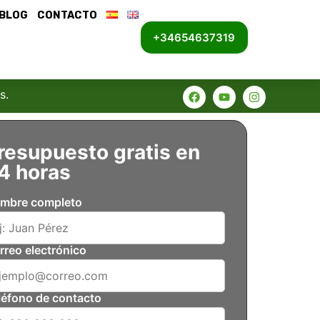
BLOG
CONTACTO
+34654637319
s.
resupuesto gratis en
4 horas
mbre completo
rreo electrónico
léfono de contacto