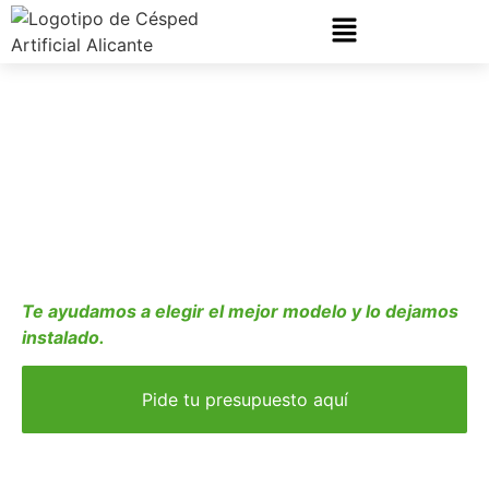
Césped Artificial en
Alicante
¿Quieres transformar tu
jardín pero no sabes qué
césped elegir?
Te ayudamos a elegir el mejor modelo y lo dejamos
instalado.
Pide tu presupuesto aquí
Creamos espacios verdes perfectos y sin
mantenimiento. Desde la terraza de tu piso hasta el